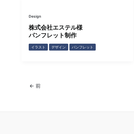
Design
株式会社エステル様
パンフレット制作
イラスト
デザイン
パンフレット
投
←
前
稿
の
ペ
ー
ジ
送