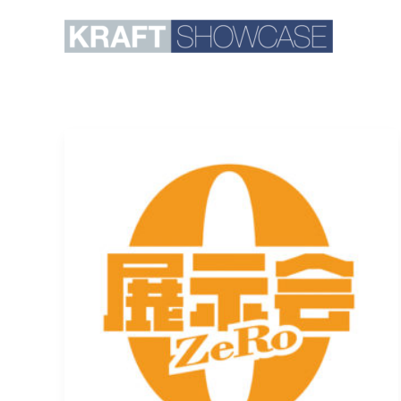
内
容
を
ス
キ
ッ
プ