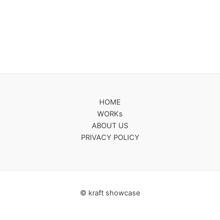
稿
ナ
ビ
ゲ
ー
シ
ョ
ン
HOME
WORKs
ABOUT US
PRIVACY POLICY
© kraft showcase