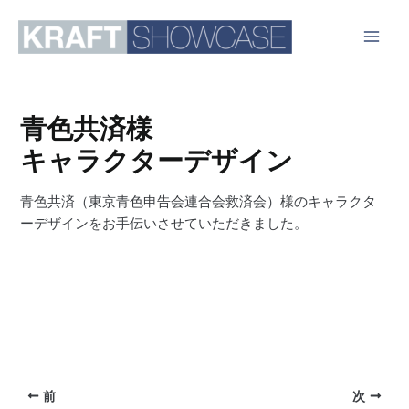
内
容
Main
を
ス
Men
キ
青色共済様
ッ
プ
キャラクターデザイン
青色共済（東京青色申告会連合会救済会）様のキャラクタ
ーデザインをお手伝いさせていただきました。
投
前
次